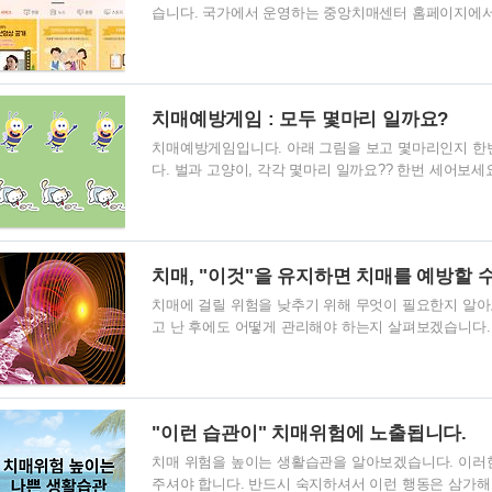
습니다. 국가에서 운영하는 중앙치매센터 홈페이지에서
니다. https://www.nid.or.kr/main/main.asp
수요 예측, 치매연구 사업 계획의 작성, 치매 연구 사업
평가 및 활용, 재가 치매환자관리사업에 관련 www.nid.
치매예방게임 : 모두 몇마리 일까요?
치매예방게임입니다. 아래 그림을 보고 몇마리인지 한
다. 벌과 고양이, 각각 몇마리 일까요?? 한번 세어보
하셨죠?? 오늘은 맛보기 게임입니다. 그러니 너무 실망
미지를 확인해 보세요. 네. 위 그림속에 있는 벌과 고
바로 벌 5마리, 고양이 5마리 였습니다! 너무 쉽죠??
오늘의 치매예방게임은 여기까지 입니다. 다음에 또 만
치매, "이것"을 유지하면 치매를 예방할 수
치매에 걸릴 위험을 낮추기 위해 무엇이 필요한지 알아
고 난 후에도 어떻게 관리해야 하는지 살펴보겠습니다. 
근에 치매에 대해 알아보던 중 "치매 예방과 치매환자를
이 책에서 치매환자를 위한 식습관 관리를 안내하고 있
식습관을 살펴보았을 때 영양부족인 경우가 많다고 합니
질병으로, 성인병을 앓고 계신 분들에게 치매 증상이 
"이런 습관이" 치매위험에 노출됩니다.
하나인 나쁜 식습관으로 필요한 영양소를 섭취하지 못하는
치매 위험을 높이는 생활습관을 알아보겠습니다. 이러한
주셔야 합니다. 반드시 숙지하셔서 이런 행동은 삼가해