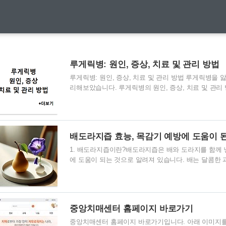
루게릭병: 원인, 증상, 치료 및 관리 방법
루게릭병: 원인, 증상, 치료 및 관리 방법 루게릭병을
리해보았습니다. 루게릭병의 원인, 증상, 치료 및 관리
가족들을에게 도움이 되었으면 합니다. 해당 포스팅
참고하여 작성하였습니다.[출처] 서울대학교병원 홈페이지 w
근위축성 측삭경화증(ALS)은 신경계의 퇴행성 질환으
위축되는 병입니다. 이 병은 1930년대 미국의 유명한
배도라지즙 효능, 목감기 예방에 도움이 
름을 따서 "루게릭병"이라고 불리게 되었습니다. 2. 루
1. 배도라지즙이란?배도라지즙은 배와 도라지를 함께 넣
에 도움이 되는 것으로 알려져 있습니다. 배는 달콤한 
성분이 풍부하여 면역력을 높이는 데 효과적입니다. 
사포닌을 많이 함유하고 있어, 염증 완화와 가래 제거에
의 장점을 결합하여 목감기 예방과 기관지 건강에 도움
히 겨울철과 환절기처럼 감기가 자주 발생하는 시기에
중앙치매센터 홈페이지 바로가기
다. 배는 예로부터 폐를 보호하고 열을 내려주는 과일로 
중앙치매센터 홈페이지 바로가기입니다. 아래 이미지를