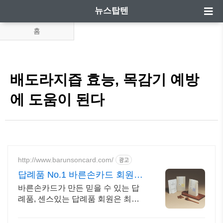
뉴스탑텐
홈
배도라지즙 효능, 목감기 예방
에 도움이 된다
http://www.barunsoncard.com/
광고
답례품 No.1 바른손카드 회원은
답례품 50% 할인!
바른손카드가 만든 믿을 수 있는 답
례품, 센스있는 답례품 회원은 최대
50% 할인