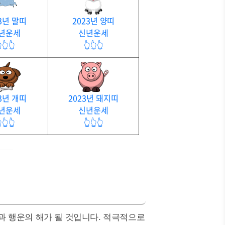
3년 말띠
2023년 양띠
년운세
신년운세
👆👆
👆👆👆
3년 개띠
2023년 돼지띠
년운세
신년운세
👆👆
👆👆👆
전과 행운의 해가 될 것입니다. 적극적으로