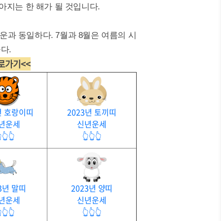
아지는 한 해가 될 것입니다.
 운과 동일하다. 7월과 8월은 여름의 시
다.
바로가기<<
년 호랑이띠
2023년 토끼띠
년운세
신년운세
👆👆
👆👆👆
3년 말띠
2023년 양띠
년운세
신년운세
👆👆
👆👆👆