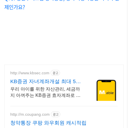
제인가요?
http://www.kbsec.com
광고
KB증권 자녀계좌개설 최대 5만
원 주식쿠폰
우리 아이를 위한 자산관리, 세금까
지 아껴주는 KB증권 효자계좌로 시
작하세요! 첫 계좌 개설 시 주식쿠폰
최대 5만원 제공 (조건 충족 시)
http://m.coupang.com
광고
청약통장 쿠팡 와우회원 캐시적립