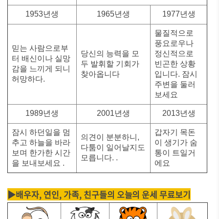
1953년생
1965년생
1977년생
물질적으로
풍요로우나
믿는 사람으로부
당신의 능력을 모
정신적으로
터 배신이나 실망
두 발휘할 기회가
빈곤한 상황
감을 느끼게 되니
찾아옵니다
입니다. 잠시
허망하다.
주변을 둘러
보세요
1989년생
2001년생
2013년생
잠시 하던일을 멈
갑자기 목돈
의견이 분분하니,
추고 하늘을 바라
이 생기가 숨
다툼이 일어날지도
보며 한가한 시간
통이 트일거
모릅니다. .
을 보내보세요 .
에요
▶배우자, 연인, 가족, 친구들의 오늘의 운세 무료보기