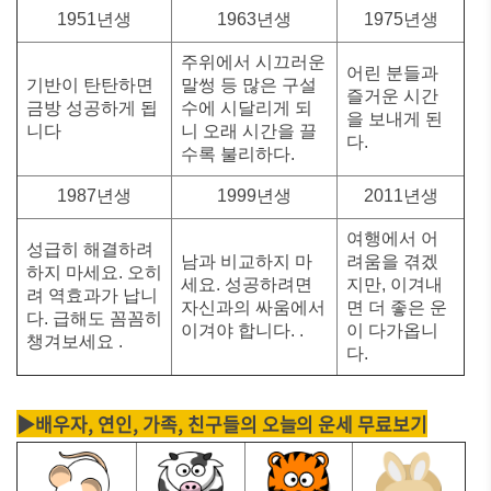
1951년생
1963년생
1975년생
주위에서 시끄러운
어린 분들과
기반이 탄탄하면
말썽 등 많은 구설
즐거운 시간
금방 성공하게 됩
수에 시달리게 되
을 보내게 된
니다
니 오래 시간을 끌
다.
수록 불리하다.
1987년생
1999년생
2011년생
여행에서 어
성급히 해결하려
남과 비교하지 마
려움을 겪겠
하지 마세요. 오히
세요. 성공하려면
지만, 이겨내
려 역효과가 납니
자신과의 싸움에서
면 더 좋은 운
다. 급해도 꼼꼼히
이겨야 합니다. .
이 다가옵니
챙겨보세요 .
다.
▶배우자, 연인, 가족, 친구들의 오늘의 운세 무료보기