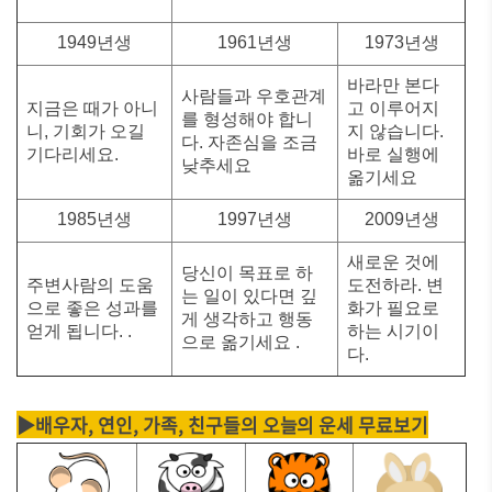
1949년생
1961년생
1973년생
바라만 본다
사람들과 우호관계
지금은 때가 아니
고 이루어지
를 형성해야 합니
니, 기회가 오길
지 않습니다.
다. 자존심을 조금
기다리세요.
바로 실행에
낮추세요
옮기세요
1985년생
1997년생
2009년생
새로운 것에
당신이 목표로 하
주변사람의 도움
도전하라. 변
는 일이 있다면 깊
으로 좋은 성과를
화가 필요로
게 생각하고 행동
얻게 됩니다. .
하는 시기이
으로 옮기세요 .
다.
▶배우자, 연인, 가족, 친구들의 오늘의 운세 무료보기