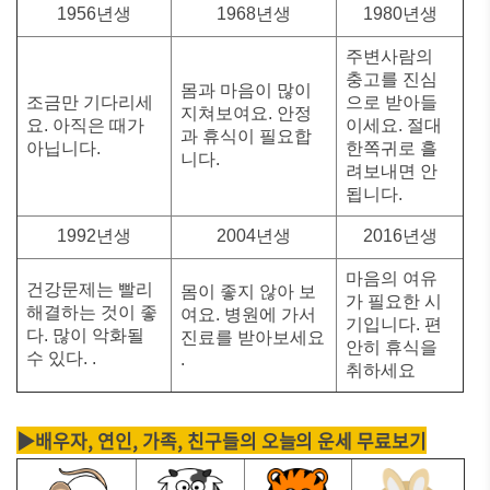
1956년생
1968년생
1980년생
주변사람의
충고를 진심
몸과 마음이 많이
조금만 기다리세
으로 받아들
지쳐보여요. 안정
요. 아직은 때가
이세요. 절대
과 휴식이 필요합
아닙니다.
한쪽귀로 흘
니다.
려보내면 안
됩니다.
1992년생
2004년생
2016년생
마음의 여유
건강문제는 빨리
몸이 좋지 않아 보
가 필요한 시
해결하는 것이 좋
여요. 병원에 가서
기입니다. 편
다. 많이 악화될
진료를 받아보세요
안히 휴식을
수 있다. .
.
취하세요
▶배우자, 연인, 가족, 친구들의 오늘의 운세 무료보기