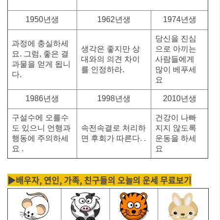
1950년생
1962년생
1974년생
당신을 진심
과정에 충실하세
생각은 좋지만 상
으로 아끼는
요. 그럼, 좋은 결
대와의 의견 차이
사람들에게
과물을 얻게 됩니
를 인정하라.
많이 베푸세
다.
요
1986년생
1998년생
2010년생
구설수에 오를수
건강이 나빠
도 있으니 언행과
속전속결로 처리하
지지 않도록
행동에 주의하세
면 후회가 따른다. .
운동을 하세
요 .
요
▶배우자, 연인, 가족, 친구들의 오늘의 운세 무료보기