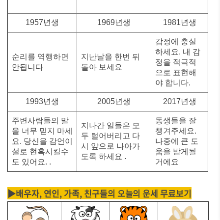
1957년생
1969년생
1981년생
감정에 충실
하세요. 내 감
순리를 역행하면
지난날을 한번 뒤
정을 적극적
안됩니다
돌아 보세요
으로 표현해
야 합니다.
1993년생
2005년생
2017년생
주변사람들의 말
동생들을 잘
지나간 일들은 모
을 너무 믿지 마세
챙겨주세요.
두 털어버리고 다
요. 당신을 감언이
나중에 큰 도
시 앞으로 나아가
설로 현혹시킬수
움을 받게될
도록 하세요 .
도 있어요. .
거에요
▶배우자, 연인, 가족, 친구들의 오늘의 운세 무료보기