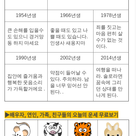
1954년생
1966년생
1978년생
죄를 짓고는
큰 손해를 입을수
좋을 때도 있고 나
마음 편히 살
도 있으니 경거망
쁠 때도 있습니다.
수가 없는 것
동 하지 마세요
인생사 새옹지마
이다.
1990년생
2002년생
2014년생
여행을 떠나
약점이 들어날 수
집안에 즐거움과
라. 솔로라면
있다. 주의하라. 남
행복한 웃음소리
꿈속에 그리
을 너무 믿어선 안
가 가득할거에요 .
던 상대를 만
된다. .
나게 된다.
▶배우자, 연인, 가족, 친구들의 오늘의 운세 무료보기