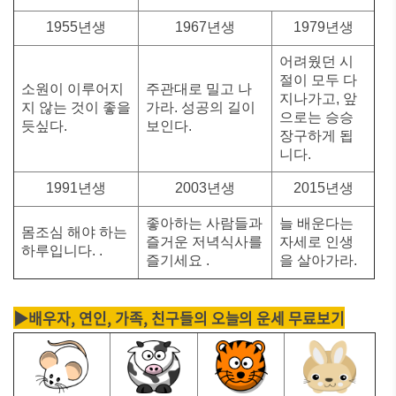
1955년생
1967년생
1979년생
어려웠던 시
절이 모두 다
소원이 이루어지
주관대로 밀고 나
지나가고, 앞
지 않는 것이 좋을
가라. 성공의 길이
으로는 승승
듯싶다.
보인다.
장구하게 됩
니다.
1991년생
2003년생
2015년생
좋아하는 사람들과
늘 배운다는
몸조심 해야 하는
즐거운 저녁식사를
자세로 인생
하루입니다. .
즐기세요 .
을 살아가라.
▶배우자, 연인, 가족, 친구들의 오늘의 운세 무료보기