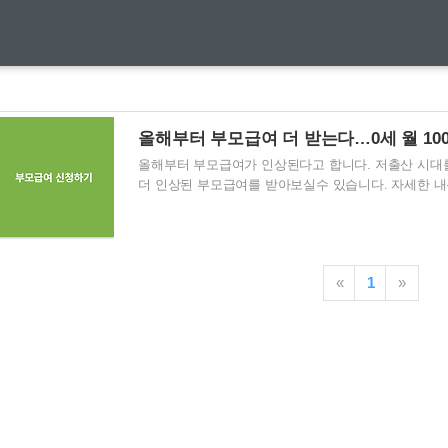
올해부터 부모급여 더 받는다…0세 월 100만
올해부터 부모급여가 인상된다고 합니다. 저출산 시대
더 인상된 부모급여를 받아보실수 있습니다. 자세한 내
다…0세 월 100만 원, 1세 50만 원 [새해 달라지는 제도
은 출생일 포함 60일 이내에 정부가 1월부터 부모급여를 인
을, 1세(12~23개월)는 35만 원에서 50만 원을 지
을 덜 수 있도록 올해부터 이같이 부모급여 지원금액을 
«
1
»
동 행정복지센터에 방문하거나 복지로 또는 정부24 누리