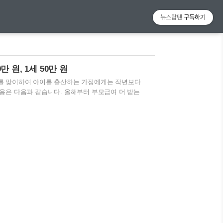
뉴스탑텐
구독하기
 원, 1세 50만 원
를 맞이하여 아이를 출산하는 가정에게는 작년보다
용은 다음과 같습니다. 올해부터 부모급여 더 받는
] 부모급여 0세 30만 원, 1세 15만 원 인상…첫 신청
상해 0세(0~11개월)는 월 70만 원에서 100만 원
급한다. 보건복지부는 영아를 키우는 가정의 경제적 부담
대폭 인상해 지원한다고 11일 밝혔다. 이에 읍·면·
집에서,..